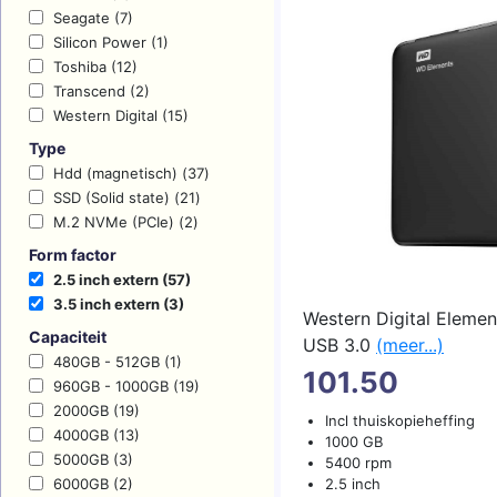
Seagate (7)
Silicon Power (1)
Toshiba (12)
Transcend (2)
Western Digital (15)
Type
Hdd (magnetisch) (37)
SSD (Solid state) (21)
M.2 NVMe (PCIe) (2)
Form factor
2.5 inch extern (57)
3.5 inch extern (3)
Western Digital Elemen
Capaciteit
USB 3.0
(meer...)
480GB - 512GB (1)
101.50
960GB - 1000GB (19)
2000GB (19)
Incl thuiskopieheffing
4000GB (13)
1000 GB
5000GB (3)
5400 rpm
6000GB (2)
2.5 inch