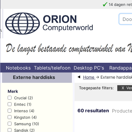
14 dagen ret
!!!!! LET OP
}
Notebooks
Tablets/telefoon
Desktop PC's
Randappa
Externe harddisks
Home
→ Externe harddis
Toegepaste filters:
X Ver
Merk
Crucial (2)
Emtec (1)
60 resultaten
Producte
Intenso (4)
Kingston (4)
Samsung (10)
Sandisk (2)