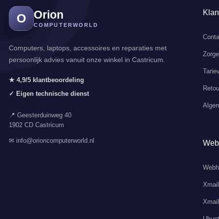
Orion
Klan
O
COMPUTERWORLD
Conta
Computers, laptops, accessoires en reparaties met
Zorg
persoonlijk advies vanuit onze winkel in Castricum.
Tarie
★ 4,9/5 klantbeoordeling
Retou
✓ Eigen technische dienst
Alge
📍 Geesterduinweg 40
1902 CD Castricum
✉ info@orioncomputerworld.nl
Web
Webh
Xmail
Xmail
Ubunt