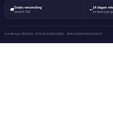
Gratis verzending
14 dagen ret
🚚
↩
vanaf € 250
en twee jaar ga
KvK Alkmaar 39059258 · BTW NL812999320B01 · IBAN NL65INGB0110538013