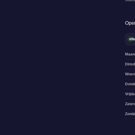
Open
N
Maan
Dins
Woen
Dond
Vrijd
Zater
Zond