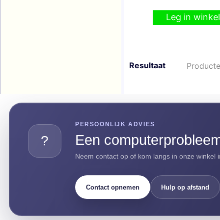
Leg in wink
Resultaat
Producte
PERSOONLIJK ADVIES
Een computerprobleem 
?
Neem contact op of kom langs in onze winkel i
Contact opnemen
Hulp op afstand