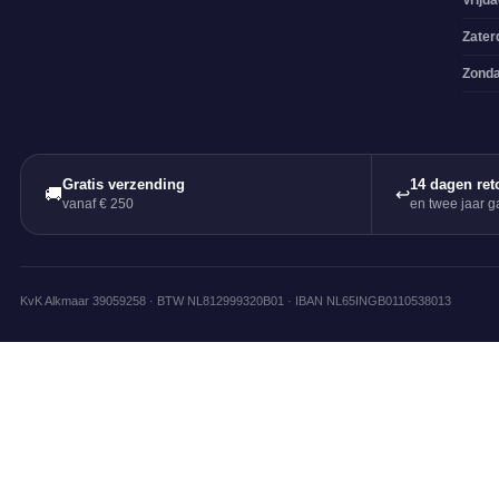
Vrijd
Zater
Zond
Gratis verzending
14 dagen ret
🚚
↩
vanaf € 250
en twee jaar ga
KvK Alkmaar 39059258 · BTW NL812999320B01 · IBAN NL65INGB0110538013