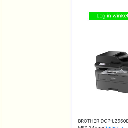
Leg in wink
BROTHER DCP-L2660D
MFP 34ppm
(meer...)