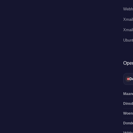
Webh
Xmail
Xmail
Ubunt
Open
De
Maan
Dins
Woen
Dond