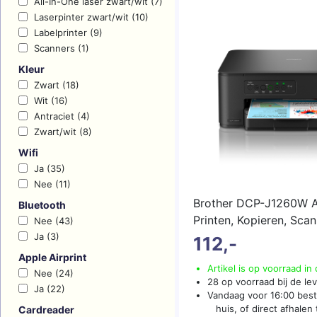
All-In-One laser zwart/wit (7)
Laserpinter zwart/wit (10)
Labelprinter (9)
Scanners (1)
Kleur
Zwart (18)
Wit (16)
Antraciet (4)
Zwart/wit (8)
Wifi
Ja (35)
Nee (11)
Brother DCP-J1260W Al
Bluetooth
Printen, Kopieren, Sca
Nee (43)
Fi
(meer...)
Ja (3)
112,-
Apple Airprint
Artikel is op voorraad in
Nee (24)
28 op voorraad bij de le
Ja (22)
Vandaag voor 16:00 best
huis, of direct afhalen t
Cardreader