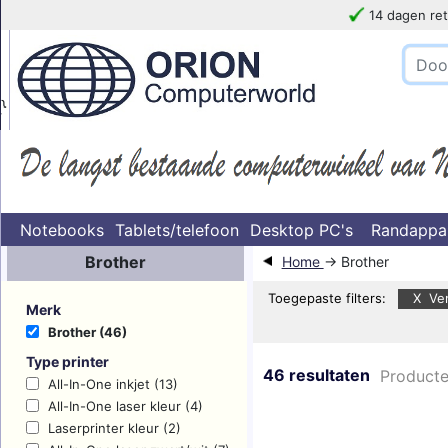
14 dagen ret
!!!!! LET OP
}
Notebooks
Tablets/telefoon
Desktop PC's
Randappa
Brother
Home
→ Brother
Toegepaste filters:
X Ver
Merk
Brother (46)
Type printer
46 resultaten
Producte
All-In-One inkjet (13)
All-In-One laser kleur (4)
Laserprinter kleur (2)